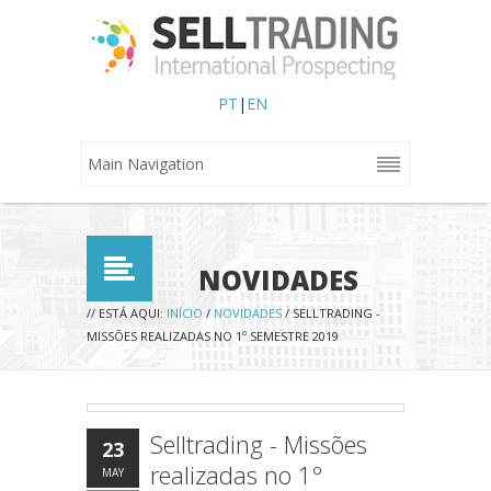
PT
|
EN
NOVIDADES
ESTÁ AQUI
// ESTÁ AQUI:
INÍCIO
/
NOVIDADES
/ SELLTRADING -
MISSÕES REALIZADAS NO 1º SEMESTRE 2019
Selltrading - Missões
23
realizadas no 1º
MAY