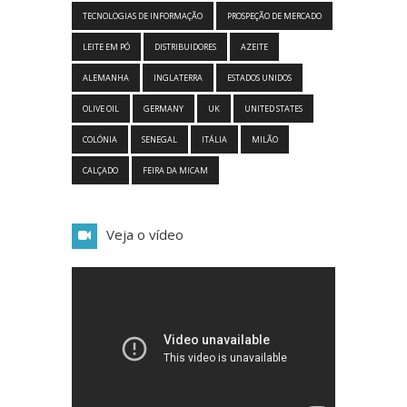
TECNOLOGIAS DE INFORMAÇÃO
PROSPEÇÃO DE MERCADO
LEITE EM PÓ
DISTRIBUIDORES
AZEITE
ALEMANHA
INGLATERRA
ESTADOS UNIDOS
OLIVE OIL
GERMANY
UK
UNITED STATES
COLÓNIA
SENEGAL
ITÁLIA
MILÃO
CALÇADO
FEIRA DA MICAM
Veja o vídeo