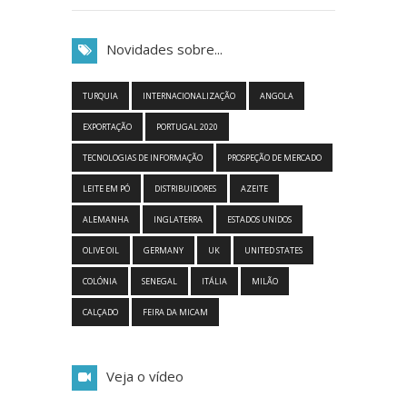
Novidades sobre...
TURQUIA
INTERNACIONALIZAÇÃO
ANGOLA
EXPORTAÇÃO
PORTUGAL 2020
TECNOLOGIAS DE INFORMAÇÃO
PROSPEÇÃO DE MERCADO
LEITE EM PÓ
DISTRIBUIDORES
AZEITE
ALEMANHA
INGLATERRA
ESTADOS UNIDOS
OLIVE OIL
GERMANY
UK
UNITED STATES
COLÓNIA
SENEGAL
ITÁLIA
MILÃO
CALÇADO
FEIRA DA MICAM
Veja o vídeo