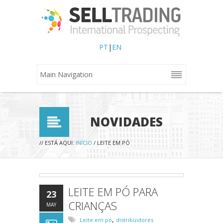
PT
|
EN
NOVIDADES
ESTÁ AQUI
// ESTÁ AQUI:
INÍCIO
/ LEITE EM PÓ
LEITE EM PÓ PARA
23
CRIANÇAS
MAY
,
Leite em pó
distribuidores