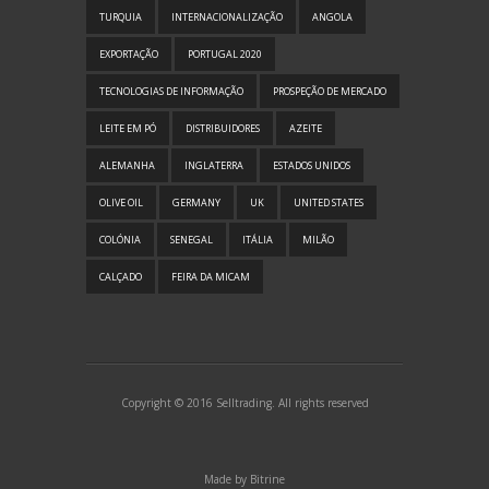
TURQUIA
INTERNACIONALIZAÇÃO
ANGOLA
EXPORTAÇÃO
PORTUGAL 2020
TECNOLOGIAS DE INFORMAÇÃO
PROSPEÇÃO DE MERCADO
LEITE EM PÓ
DISTRIBUIDORES
AZEITE
ALEMANHA
INGLATERRA
ESTADOS UNIDOS
OLIVE OIL
GERMANY
UK
UNITED STATES
COLÓNIA
SENEGAL
ITÁLIA
MILÃO
CALÇADO
FEIRA DA MICAM
Copyright © 2016 Selltrading. All rights reserved
Made by
Bitrine